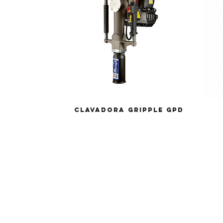
Clavadora Gripple GPD
Agro Import
Galicia 1129
Montevideo
Lun-Vie 8:30-17:30
Tel: 2900 9093