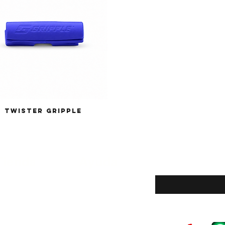
Twister Gripple
Tienda
Ayuda
Introduce tu email a
Tienda
Políticas de la tienda
Nosotros
Métodos de pago
Contacto
Reparaciones
Ubicación