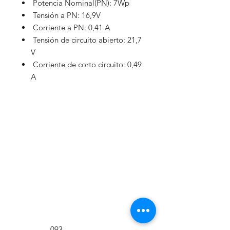
Potencia Nominal(PN): 7Wp
Tensión a PN: 16,9V
Corriente a PN: 0,41 A
Tensión de circuito abierto: 21,7
V
Corriente de corto circuito: 0,49
A
Agro Import
Galicia 1129
Montevideo
Lun-Vie 8:30-17:30
Tel:
2900 9093
Cel:
095 573 003
093