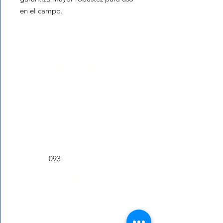
en el campo.
Agro Import
Galicia 1129
Montevideo
Lun-Vie 8:30-17:30
Tel:
2900 9093
Cel:
095 573 003
093
Tienda
Tienda
Nosotros