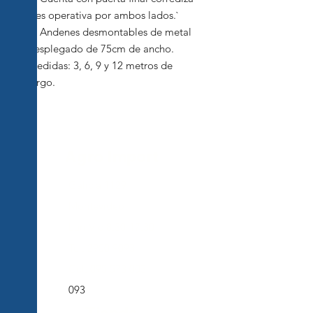
y es operativa por ambos lados.`
✔ Andenes desmontables de metal
desplegado de 75cm de ancho.
Medidas: 3, 6, 9 y 12 metros de
largo.
Agro Import
Galicia 1129
Montevideo
Lun-Vie 8:30-17:30
Tel:
2900 9093
Cel:
095 573 003
093
Tienda