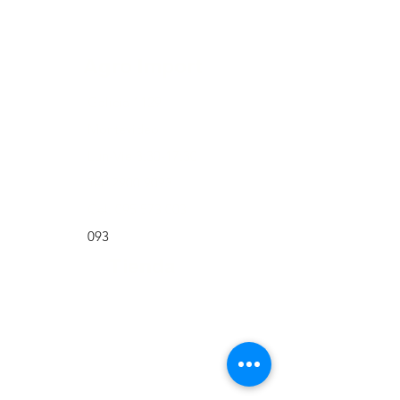
Agro Import
Galicia 1129
Montevideo
Lun-Vie 8:30-17:30
Tel:
2900 9093
Cel:
095 573 003
093
Tienda
Tienda
Nosotros
Contacto
Ubicación