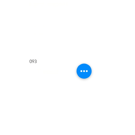
Agro Import
Galicia 1129
Montevideo
Lun-Vie 8:30-17:30
Tel:
2900 9093
Cel:
095 573 003
093
Tienda
Tienda
Nosotros
Contacto
Ubicación
Ayuda