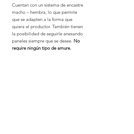
Cuentan con un sistema de encastre
macho – hembra, lo que permite
que se adapten a la forma que
quiera el productor. También tienen
la posibilidad de seguirle anexando
paneles siempre que se desee.
No
require ningún tipo de amure.
Agro Import
Galicia 1129
Montevideo
Lun-Vie 8:30-17:30
Tel:
2900 9093
Cel:
095 573 003