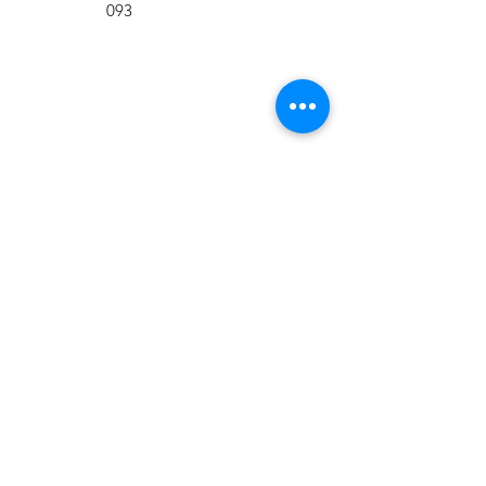
093
Tienda
Tienda
Nosotros
Contacto
Ubicación
Ayuda
Políticas de la
tienda
Métodos de pago
Reparaciones