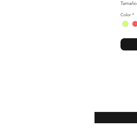
Tamaño:
Color
*
Tienda
Ayuda
Introduce tu email a
Tienda
Políticas de la tienda
Nosotros
Métodos de pago
Contacto
Reparaciones