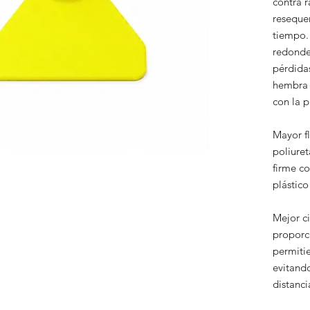
contra 
reseque
tiempo.
redonde
pérdidas
hembra 
con la 
Mayor fl
poliuret
firme co
plástico
Mejor ci
proporc
permiti
evitando
distanc