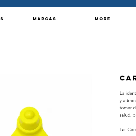
s
Marcas
More
Ca
La ident
y admini
tomar de
salud, p
Las Cara