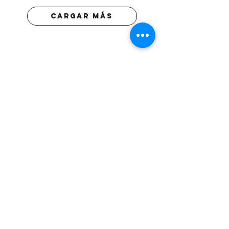
Cargar más
Agro Import
Galicia 1129
Montevideo
Lun-Vie 8:30-17:30
Tel:
2900 9093
Cel:
095 573 003
093
Tienda
Tienda
Nosotros