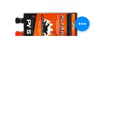
Electrificador de jardines
Agro Import
Galicia 1129
Montevideo
Lun-Vie 8:30-17:30