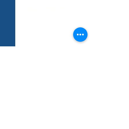
Agro Import
Galicia 1129
Montevideo
Lun-Vie 8:30-17:30
Tel:
2900 9093
Cel:
095 573 003
093
Tienda
Tienda
Nosotros
Contacto
Ubicación
Ayuda