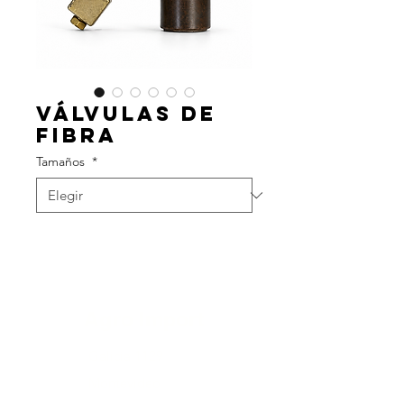
Válvulas De
Fibra
Tamaños
*
Agro Import
Galicia 1129
Montevideo