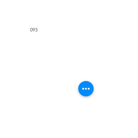
Lun-Vie 8:30-17:30
Tel:
2900 9093
Cel:
095 573 003
093
Tienda
Tienda
Nosotros
Contacto
Ubicación
Ayuda
Políticas de la
tienda
Métodos de pago